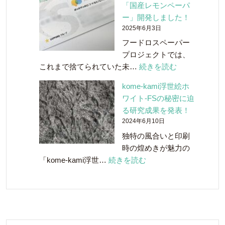
「国産レモンペーパ
リ
ー」開発しました！
ー
2025年6月3日
の
フードロスペーパー
白
プロジェクトでは、
州
:
これまで捨てられていた未…
続きを読む
蒸
レ
溜
kome-kami浮世絵ホ
モ
所
ワイト-FSの秘密に迫
ン
と
る研究成果を発表！
の
共
2024年6月10日
剪
同
独特の風合いと印刷
定
開
時の煌めきが魅力の
さ
発！
:
「kome-kami浮世…
続きを読む
れ
「ウ
kome-
た
イ
kami
枝
ス
浮
や
キ
世
葉
ー
絵
っ