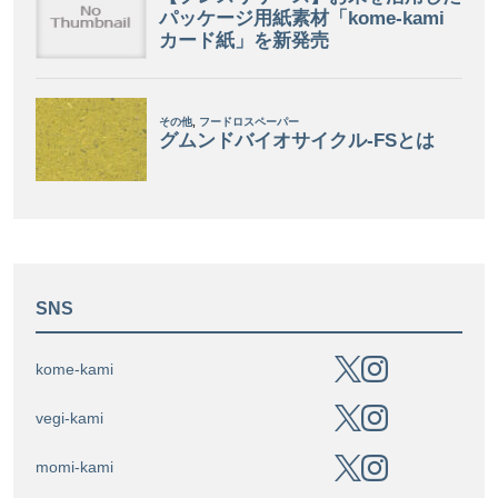
SNS
kome-kami
vegi-kami
momi-kami