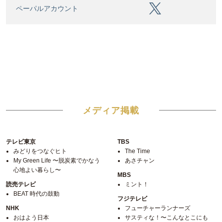
ペーパルアカウント
メディア掲載
テレビ東京
TBS
みどりをつなぐヒト
The Time
My Green Life 〜脱炭素でかなう
あさチャン
心地よい暮らし〜
MBS
読売テレビ
ミント！
BEAT 時代の鼓動
フジテレビ
NHK
フューチャーランナーズ
おはよう日本
サスティな！〜こんなとこにも