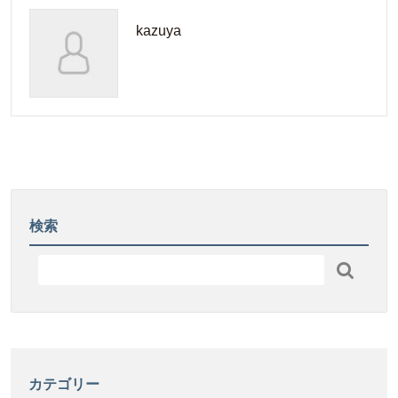
ペ
ホ
ぱ
ー
kazuya
ワ
を
パ
イ
使
ー」
ト-
っ
が
FS
た
誕
の
「国
生
秘
産
し
密
レ
ま
に
モ
し
迫
ン
た！
る
検索
ペ
研
ー
究

パ
成
ー」
果
開
を
発
発
し
表！
ま
カテゴリー