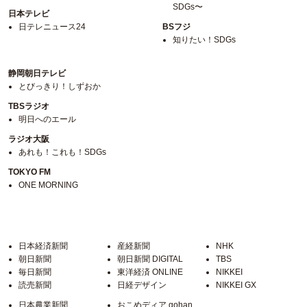
SDGs〜
日本テレビ
日テレニュース24
BSフジ
知りたい！SDGs
静岡朝日テレビ
とびっきり！しずおか
TBSラジオ
明日へのエール
ラジオ大阪
あれも！これも！SDGs
TOKYO FM
ONE MORNING
日本経済新聞
産経新聞
NHK
朝日新聞
朝日新聞 DIGITAL
TBS
毎日新聞
東洋経済 ONLINE
NIKKEI
読売新聞
日経デザイン
NIKKEI GX
日本農業新聞
おこめディア gohan