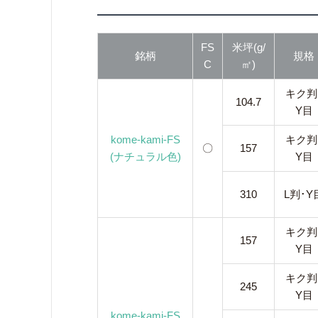
FS
米坪(g/
銘柄
規格
C
㎡)
キク判
104.7
Y目
kome-kami-FS
キク判
〇
157
(ナチュラル色)
Y目
310
L判･Y
キク判
157
Y目
キク判
245
Y目
kome-kami-FS