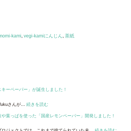
momi-kami
,
vegi-kamiにんじん
,
茶紙
スキーペーパー」が誕生しました！
:
ukuさんが…
続きを読む
サ
枝や葉っぱを使った「国産レモンペーパー」開発しました！
ン
ト
:
プロジェクトでは、これまで捨てられていた未…
続きを読む