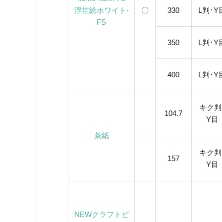
浮世絵ホワイト-
〇
330
L判･Y
FS
350
L判･Y
400
L判･Y
キク判
104.7
Y目
茶紙
–
キク判
157
Y目
NEWクラフトビ