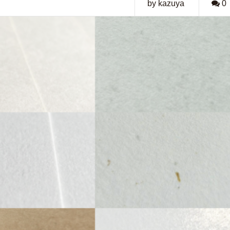
by kazuya
0