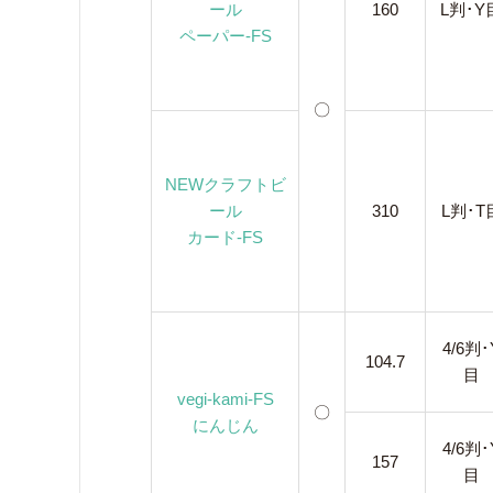
ール
160
L判･Y
ペーパー-FS
〇
NEWクラフトビ
ール
310
L判･T
カード-FS
4/6判･
104.7
目
vegi-kami-FS
〇
にんじん
4/6判･
157
目