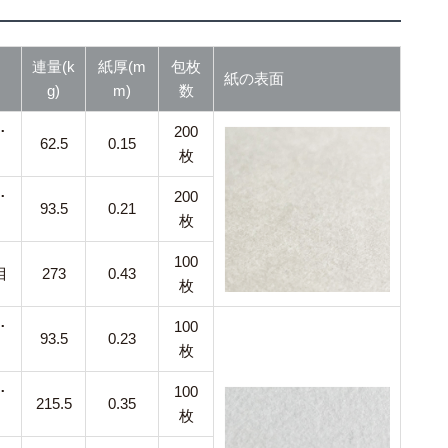
連量(k
紙厚(m
包枚
紙の表面
g)
m)
数
･
200
62.5
0.15
枚
･
200
93.5
0.21
枚
100
目
273
0.43
枚
･
100
93.5
0.23
枚
･
100
215.5
0.35
枚