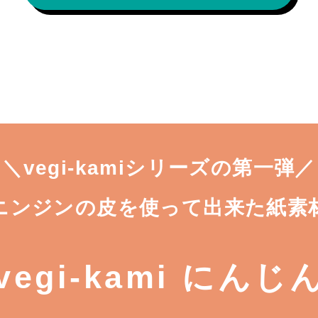
＼vegi-kamiシリーズの第一弾／
ニンジンの皮を使って出来た紙素
vegi-kami にんじ