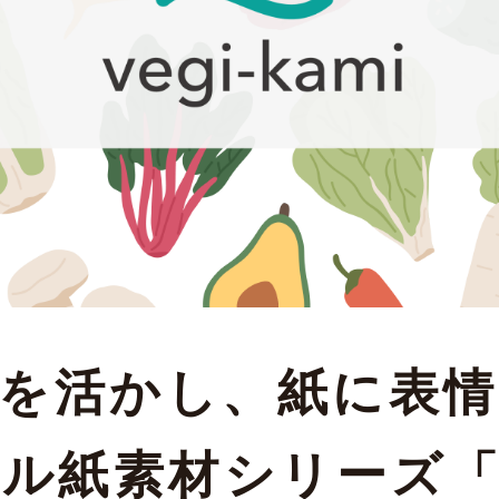
を活かし、
紙に表
クル紙
素材シリーズ
「