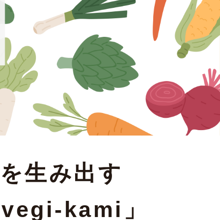
情を生み出す
vegi-kami」