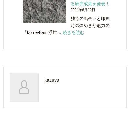
と
る研究成果を発表！
の
共
2024年6月10日
剪
同
独特の風合いと印刷
定
開
時の煌めきが魅力の
さ
発！
:
「kome-kami浮世…
続きを読む
れ
「ウ
kome-
た
イ
kami
枝
ス
浮
や
キ
世
葉
ー
絵
っ
ペ
ホ
ぱ
ー
kazuya
ワ
を
パ
イ
使
ー」
ト-
っ
が
FS
た
誕
の
「国
生
秘
産
し
密
レ
ま
に