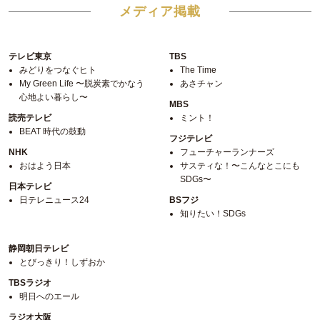
メディア掲載
テレビ東京
TBS
みどりをつなぐヒト
The Time
My Green Life 〜脱炭素でかなう
あさチャン
心地よい暮らし〜
MBS
読売テレビ
ミント！
BEAT 時代の鼓動
フジテレビ
NHK
フューチャーランナーズ
おはよう日本
サスティな！〜こんなとこにも
SDGs〜
日本テレビ
日テレニュース24
BSフジ
知りたい！SDGs
静岡朝日テレビ
とびっきり！しずおか
TBSラジオ
明日へのエール
ラジオ大阪