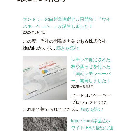
サントリーの白州蒸溜所と共同開発！「ウイ
スキーペーパー」が誕生しました！
2025年8月7日
この度、当社の開発協力先である株式会社
:
kitafukuさんが…
続きを読む
サ
レモンの剪定された
ン
枝や葉っぱを使った
ト
「国産レモンペーパ
リ
ー」開発しました！
ー
2025年6月3日
の
フードロスペーパー
白
プロジェクトでは、
州
:
これまで捨てられていた未…
続きを読む
蒸
レ
溜
kome-kami浮世絵ホ
モ
所
ワイト-FSの秘密に迫
ン