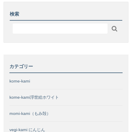
モ
し
迫
ン
た！
る
検索
ペ
研
ー
究

パ
成
ー」
果
開
を
発
発
し
表！
ま
カテゴリー
し
た！
kome-kami
kome-kami浮世絵ホワイト
momi-kami（もみ殻）
vegi-kami にんじん