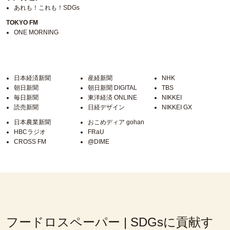
あれも！これも！SDGs
TOKYO FM
ONE MORNING
日本経済新聞
産経新聞
NHK
朝日新聞
朝日新聞 DIGITAL
TBS
毎日新聞
東洋経済 ONLINE
NIKKEI
読売新聞
日経デザイン
NIKKEI GX
日本農業新聞
おこめディア gohan
HBCラジオ
FRaU
CROSS FM
@DIME
フードロスペーパー | SDGsに貢献す