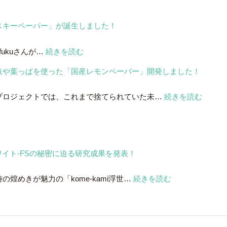
スキーペーパー」が誕生しました！
:
ukuさんが…
続きを読む
サ
枝や葉っぱを使った「国産レモンペーパー」開発しました！
ン
ト
:
プロジェクトでは、これまで捨てられていた未…
続きを読む
リ
レ
ー
モ
の
ン
白
の
州
絵ホワイト-FSの秘密に迫る研究成果を発表！
剪
蒸
定
溜
:
煌めきが魅力の「kome-kami浮世…
続きを読む
さ
所
kome-
れ
と
kami
た
共
浮
枝
同
世