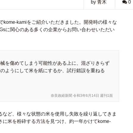
by 青木
0
1面でkome-kamiをご紹介いただきました。開発時の様々な
、SDGsに関心のある多くの企業からお問い合わせいただい
機械を傷めてしまう可能性がある上に、混ざりきらず
どのようにして米を紙にするか、試行錯誤を重ねる
奈良政経新聞 令和3年6月14日 週刊1面
るなど、様々な状態の米を使用し失敗を繰り返してきま
に米を粉砕する方法を見つけ、約一年かけてkome-