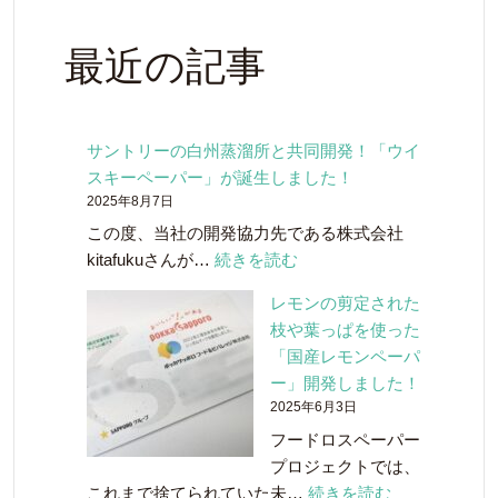
最近の記事
サントリーの白州蒸溜所と共同開発！「ウイ
スキーペーパー」が誕生しました！
2025年8月7日
この度、当社の開発協力先である株式会社
:
kitafukuさんが…
続きを読む
サ
レモンの剪定された
ン
枝や葉っぱを使った
ト
「国産レモンペーパ
リ
ー」開発しました！
ー
2025年6月3日
の
フードロスペーパー
白
プロジェクトでは、
州
:
これまで捨てられていた未…
続きを読む