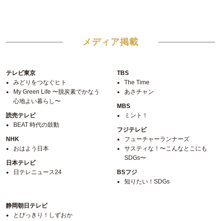
メディア掲載
テレビ東京
TBS
みどりをつなぐヒト
The Time
My Green Life 〜脱炭素でかなう
あさチャン
心地よい暮らし〜
MBS
読売テレビ
ミント！
BEAT 時代の鼓動
フジテレビ
NHK
フューチャーランナーズ
おはよう日本
サスティな！〜こんなとこにも
SDGs〜
日本テレビ
日テレニュース24
BSフジ
知りたい！SDGs
静岡朝日テレビ
とびっきり！しずおか