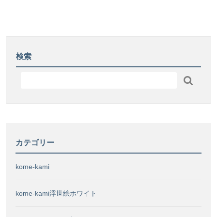
「国
生
秘
産
し
密
レ
ま
に
モ
し
迫
ン
た！
る
検索
ペ
研
ー
究

パ
成
ー」
果
開
を
発
発
し
表！
ま
カテゴリー
し
た！
kome-kami
kome-kami浮世絵ホワイト