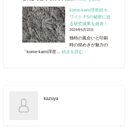
蒸
レ
溜
kome-kami浮世絵ホ
モ
所
ワイト-FSの秘密に迫
ン
と
る研究成果を発表！
の
共
2024年6月10日
剪
同
独特の風合いと印刷
定
開
時の煌めきが魅力の
さ
発！
:
「kome-kami浮世…
続きを読む
れ
「ウ
kome-
た
イ
kami
枝
ス
浮
や
キ
世
葉
ー
絵
っ
ペ
ホ
ぱ
ー
kazuya
ワ
を
パ
イ
使
ー」
ト-
っ
が
FS
た
誕
の