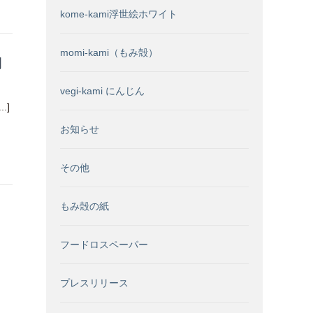
kome-kami浮世絵ホワイト
momi-kami（もみ殻）
開
vegi-kami にんじん
.]
お知らせ
その他
もみ殻の紙
フードロスペーパー
プレスリリース