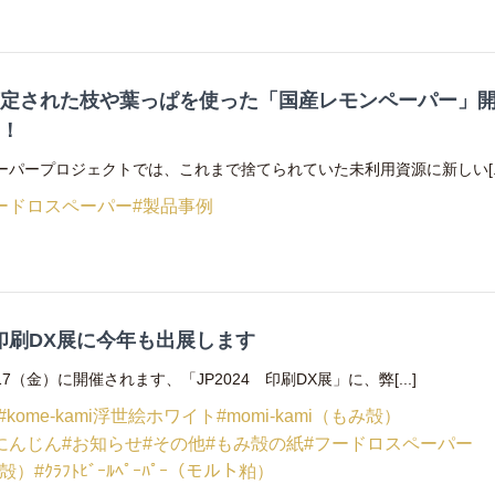
剪定された枝や葉っぱを使った「国産レモンペーパー」
た！
ーパープロジェクトでは、これまで捨てられていた未利用資源に新しい[..
ードロスペーパー
#製品事例
4・印刷DX展に今年も出展します
17（金）に開催されます、「JP2024 印刷DX展」に、弊[...]
#kome-kami浮世絵ホワイト
#momi-kami（もみ殻）
i にんじん
#お知らせ
#その他
#もみ殻の紙
#フードロスペーパー
茶殻）
#ｸﾗﾌﾄﾋﾞｰﾙﾍﾟｰﾊﾟｰ（モルト粕）