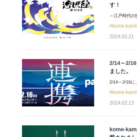
す！
～江戸時代の技
#kome-kami
2024.02.21
2/14～2
ました。
2/14～2/
#kome-kami
2024.02.13
kome-k