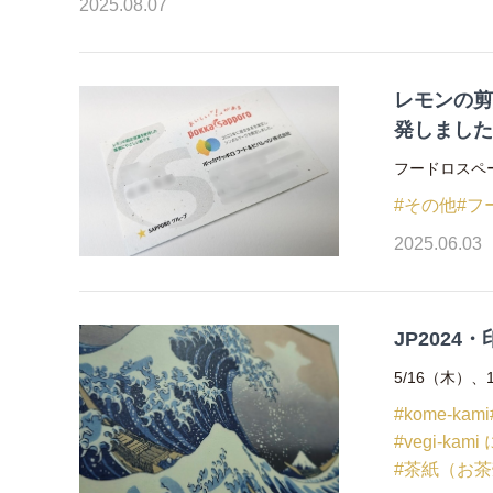
2025.08.07
レモンの
発しまし
フードロスペ
#その他
#フ
2025.06.03
JP202
5/16（木）、
#kome-kami
#vegi-kam
#茶紙（お