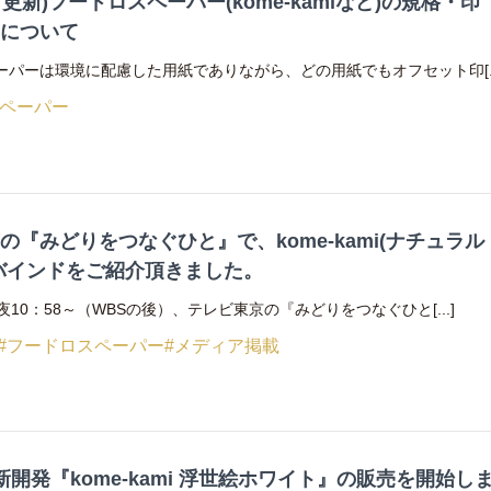
2月更新)フードロスペーパー(kome-kamiなど)の規格・印
いについて
ーパーは環境に配慮した用紙でありながら、どの用紙でもオフセット印[..
スペーパー
の『みどりをつなぐひと』で、kome-kami(ナチュラル
バインドをご紹介頂きました。
夜10：58～（WBSの後）、テレビ東京の『みどりをつなぐひと[...]
#フードロスペーパー
#メディア掲載
新開発『kome-kami 浮世絵ホワイト』の販売を開始し