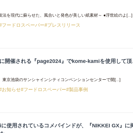
法を現代に蘇らせた、風合いと発色が美しい紙素材～ ●浮世絵のよ[...]
#フードロスペーパー
#プレスリリース
/16に開催される『page2024』でkome-kamiを使用して
16に、東京池袋のサンシャインシティコンベンションセンターで開[...]
#お知らせ
#フードロスペーパー
#製品事例
amiに使用されているコメバインドが、『NIKKEI GX』に