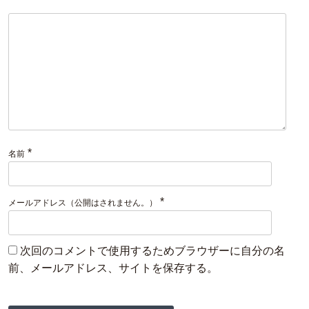
し
迫
ン
た！
る
ペ
研
ー
究
パ
成
ー」
果
開
を
発
発
し
表！
ま
*
名前
し
た！
*
メールアドレス（公開はされません。）
次回のコメントで使用するためブラウザーに自分の名
前、メールアドレス、サイトを保存する。