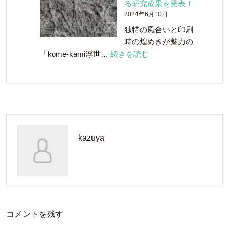
る研究成果を発表！
の
共
2024年6月10日
剪
同
独特の風合いと印刷
定
開
時の煌めきが魅力の
さ
発！
:
「kome-kami浮世…
続きを読む
れ
「ウ
kome-
た
イ
kami
枝
ス
浮
や
キ
世
葉
ー
絵
っ
ペ
ホ
ぱ
ー
kazuya
ワ
を
パ
イ
使
ー」
ト-
っ
が
FS
た
誕
の
「国
生
秘
産
し
密
コメントを残す
レ
ま
に
モ