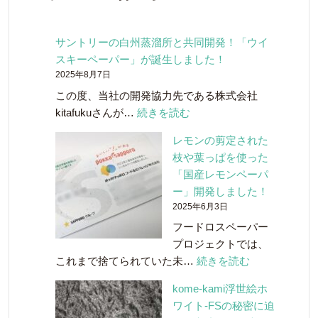
サントリーの白州蒸溜所と共同開発！「ウイ
スキーペーパー」が誕生しました！
2025年8月7日
この度、当社の開発協力先である株式会社
:
kitafukuさんが…
続きを読む
サ
レモンの剪定された
ン
枝や葉っぱを使った
ト
「国産レモンペーパ
リ
ー」開発しました！
ー
2025年6月3日
の
フードロスペーパー
白
プロジェクトでは、
州
:
これまで捨てられていた未…
続きを読む
蒸
レ
溜
kome-kami浮世絵ホ
モ
所
ワイト-FSの秘密に迫
ン
と