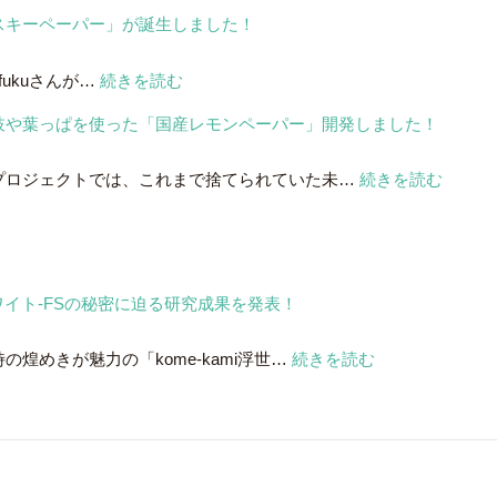
スキーペーパー」が誕生しました！
:
ukuさんが…
続きを読む
サ
枝や葉っぱを使った「国産レモンペーパー」開発しました！
ン
ト
:
プロジェクトでは、これまで捨てられていた未…
続きを読む
リ
レ
ー
モ
の
ン
白
の
州
絵ホワイト-FSの秘密に迫る研究成果を発表！
剪
蒸
定
溜
:
煌めきが魅力の「kome-kami浮世…
続きを読む
さ
所
kome-
れ
と
kami
た
共
浮
枝
同
世
や
開
絵