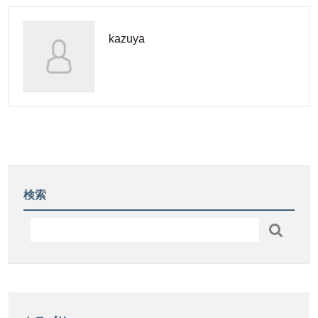
絵
っ
ペ
ホ
ぱ
ー
kazuya
ワ
を
パ
イ
使
ー」
ト-
っ
が
FS
た
誕
の
「国
生
秘
産
し
密
レ
ま
に
モ
し
迫
ン
た！
る
検索
ペ
研
ー
究

パ
成
ー」
果
開
を
発
発
し
表！