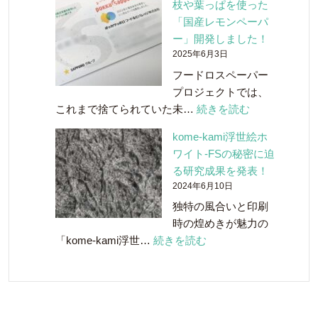
枝や葉っぱを使った
ト
「国産レモンペーパ
リ
ー」開発しました！
ー
2025年6月3日
の
フードロスペーパー
白
プロジェクトでは、
州
:
これまで捨てられていた未…
続きを読む
蒸
レ
溜
kome-kami浮世絵ホ
モ
所
ワイト-FSの秘密に迫
ン
と
る研究成果を発表！
の
共
2024年6月10日
剪
同
独特の風合いと印刷
定
開
時の煌めきが魅力の
さ
発！
:
「kome-kami浮世…
続きを読む
れ
「ウ
kome-
た
イ
kami
枝
ス
浮
や
キ
世
葉
ー