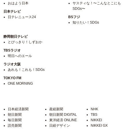
おはよう日本
サスティな！〜こんなとこにも
SDGs〜
日本テレビ
日テレニュース24
BSフジ
知りたい！SDGs
静岡朝日テレビ
とびっきり！しずおか
TBSラジオ
明日へのエール
ラジオ大阪
あれも！これも！SDGs
TOKYO FM
ONE MORNING
日本経済新聞
産経新聞
NHK
朝日新聞
朝日新聞 DIGITAL
TBS
毎日新聞
東洋経済 ONLINE
NIKKEI
読売新聞
日経デザイン
NIKKEI GX