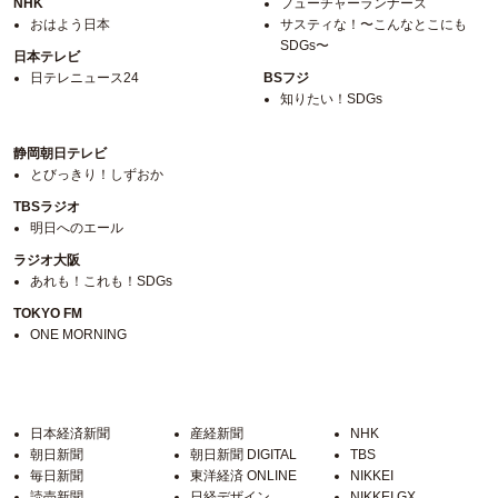
NHK
フューチャーランナーズ
おはよう日本
サスティな！〜こんなとこにも
SDGs〜
日本テレビ
日テレニュース24
BSフジ
知りたい！SDGs
静岡朝日テレビ
とびっきり！しずおか
TBSラジオ
明日へのエール
ラジオ大阪
あれも！これも！SDGs
TOKYO FM
ONE MORNING
日本経済新聞
産経新聞
NHK
朝日新聞
朝日新聞 DIGITAL
TBS
毎日新聞
東洋経済 ONLINE
NIKKEI
読売新聞
日経デザイン
NIKKEI GX