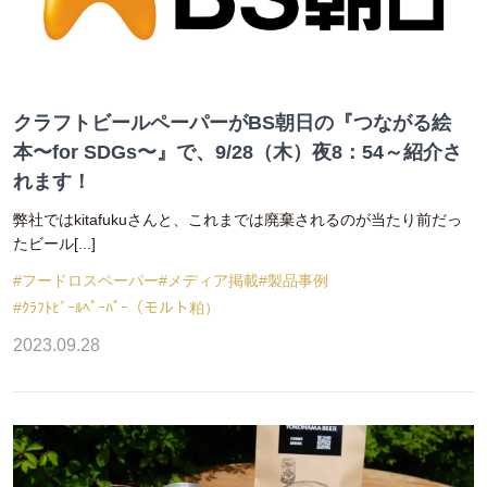
クラフトビールペーパーがBS朝日の『つながる絵
本〜for SDGs〜』で、9/28（木）夜8：54～紹介さ
れます！
弊社ではkitafukuさんと、これまでは廃棄されるのが当たり前だっ
たビール[...]
#フードロスペーパー
#メディア掲載
#製品事例
#ｸﾗﾌﾄﾋﾞｰﾙﾍﾟｰﾊﾟｰ（モルト粕）
2023.09.28