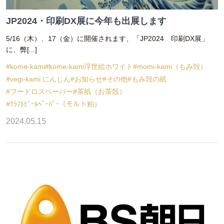
JP2024・印刷DX展に今年も出展します
5/16（木）、17（金）に開催されます、「JP2024 印刷DX展」
に、弊[...]
#kome-kami
#kome-kami浮世絵ホワイト
#momi-kami（もみ殻）
#vegi-kami にんじん
#お知らせ
#その他
#もみ殻の紙
#フードロスペーパー
#茶紙（お茶殻）
#ｸﾗﾌﾄﾋﾞｰﾙﾍﾟｰﾊﾟｰ（モルト粕）
2024.05.15