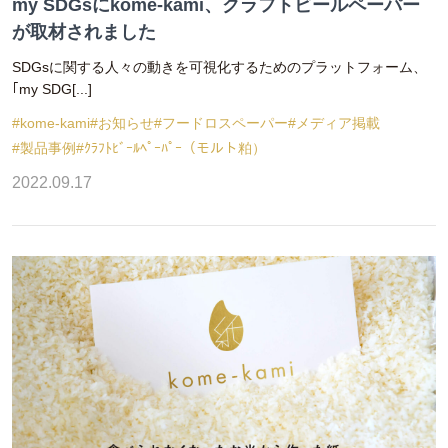
my SDGsにkome-kami、クラフトビールペーパー
が取材されました
SDGsに関する人々の動きを可視化するためのプラットフォーム、
｢my SDG[...]
#kome-kami
#お知らせ
#フードロスペーパー
#メディア掲載
#製品事例
#ｸﾗﾌﾄﾋﾞｰﾙﾍﾟｰﾊﾟｰ（モルト粕）
2022.09.17