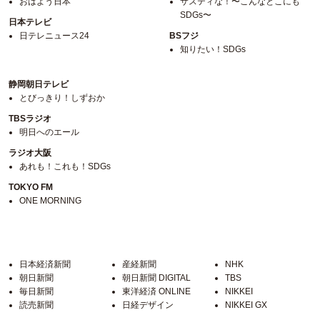
おはよう日本
サスティな！〜こんなとこにも
SDGs〜
日本テレビ
日テレニュース24
BSフジ
知りたい！SDGs
静岡朝日テレビ
とびっきり！しずおか
TBSラジオ
明日へのエール
ラジオ大阪
あれも！これも！SDGs
TOKYO FM
ONE MORNING
日本経済新聞
産経新聞
NHK
朝日新聞
朝日新聞 DIGITAL
TBS
毎日新聞
東洋経済 ONLINE
NIKKEI
読売新聞
日経デザイン
NIKKEI GX