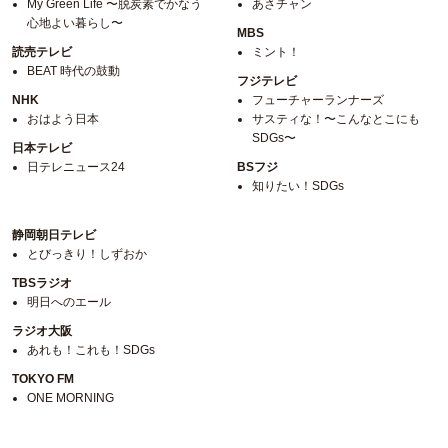
My Green Life 〜脱炭素でかなう
あさチャン
心地よい暮らし〜
MBS
読売テレビ
ミント！
BEAT 時代の鼓動
フジテレビ
NHK
フューチャーランナーズ
おはよう日本
サスティな！〜こんなとこにも
SDGs〜
日本テレビ
日テレニュース24
BSフジ
知りたい！SDGs
静岡朝日テレビ
とびっきり！しずおか
TBSラジオ
明日へのエール
ラジオ大阪
あれも！これも！SDGs
TOKYO FM
ONE MORNING