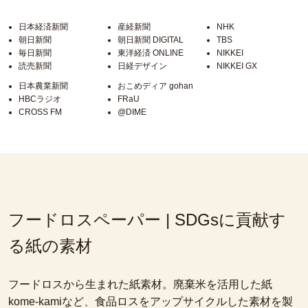
日本経済新聞
産経新聞
NHK
朝日新聞
朝日新聞 DIGITAL
TBS
毎日新聞
東洋経済 ONLINE
NIKKEI
読売新聞
日経デザイン
NIKKEI GX
日本農業新聞
おこめディア gohan
HBCラジオ
FRaU
CROSS FM
@DIME
フードロスペーパー | SDGsに貢献す
る紙の素材
フードロスから生まれた紙素材。廃棄米を活用した紙
kome-kamiなど、食品ロスをアップサイクルした素材を製