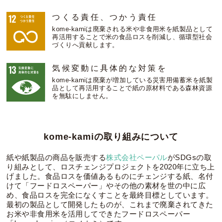
つくる責任、つかう責任
kome-kamiは廃棄される米や非食用米を紙製品として
再活用することで米の食品ロスを削減し、循環型社会
づくりへ貢献します。
気候変動に具体的な対策を
kome-kamiは廃棄が増加している災害用備蓄米を紙製
品として再活用することで紙の原材料である森林資源
を無駄にしません。
kome-kamiの取り組みについて
紙や紙製品の商品を販売する
株式会社ペーパル
がSDGsの取
り組みとして、ロスチェンジプロジェクトを2020年に立ち上
げました。食品ロスを価値あるものにチェンジする紙、名付
けて「フードロスペーパー」やその他の素材を世の中に広
め、食品ロスを完全になくすことを最終目標としています。
最初の製品として開発したものが、これまで廃棄されてきた
お米や非食用米を活用してできたフードロスペーパー